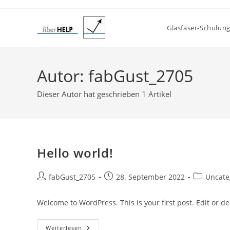
Zum
Inhalt
Glasfaser-Schulun
springen
Autor:
fabGust_2705
Dieser Autor hat geschrieben 1 Artikel
Hello world!
Beitrags-
Beitrag
Beitrags-
fabGust_2705
28. September 2022
Uncate
Autor:
veröffentlicht:
Kategorie:
Welcome to WordPress. This is your first post. Edit or dele
Hello
Weiterlesen