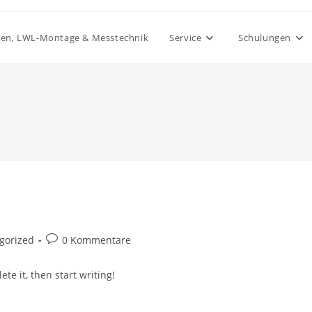
gen, LWL-Montage & Messtechnik
Service
Schulungen
Beitrags-
gorized
0 Kommentare
Kommentare:
te it, then start writing!