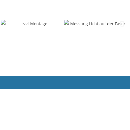
Tel: +49 152 2891 4469
Email: info(at)fiberhelp.de
Impressum